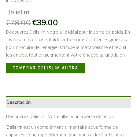
Inicio
/ Delislim
Delislim
El
El
€
78.00
€
39.00
precio
precio
Découvrez Delislim, votre allié idéal pour la perte de poids. En
original
actual
favorisant la cétose, il aide votre corps à brûler les graisses
era:
es:
pour produire de l’énergie, stimule le métabolisme et réduit
€78.00.
€39.00.
les envies, tout en augmentant votre énergie au quotidien.
COMPRAR DELISLIM AHORA
Descripción
Découvrez Delislim : Votre allié pour la perte de poids
Delislim
est un complément alimentaire sous forme de
capsules, conçu spécialement pour vous aider à atteindre