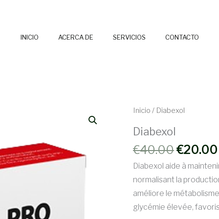
INICIO
ACERCA DE
SERVICIOS
CONTACTO
Inicio
/ Diabexol
Diabexol
El
€
40.00
€
20.00
precio
Diabexol aide à mainteni
original
normalisant la production
era:
améliore le métabolisme 
€40.00.
glycémie élevée, favoris