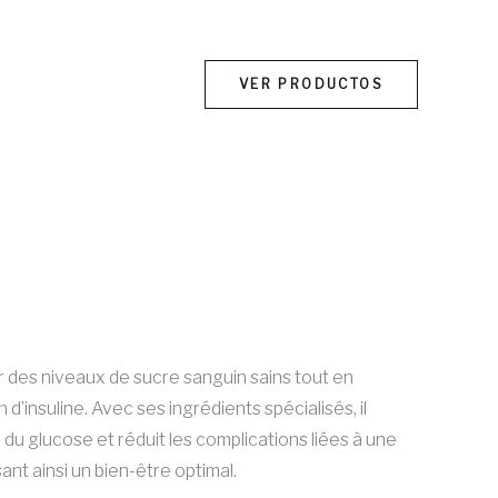
VER PRODUCTOS
El
precio
r des niveaux de sucre sanguin sains tout en
actual
 d’insuline. Avec ses ingrédients spécialisés, il
es:
du glucose et réduit les complications liées à une
€20.00.
ant ainsi un bien-être optimal.