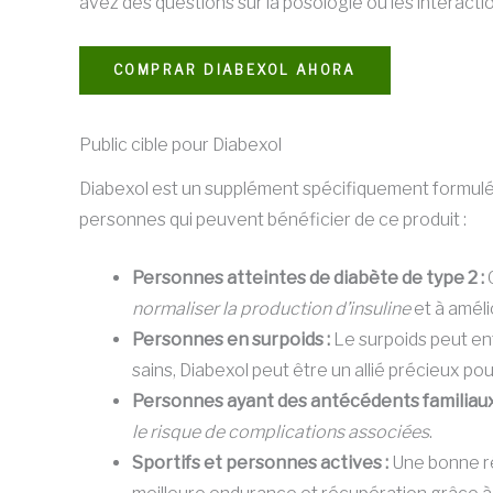
avez des questions sur la posologie ou les interact
COMPRAR DIABEXOL AHORA
Public cible pour Diabexol
Diabexol est un supplément spécifiquement formul
personnes qui peuvent bénéficier de ce produit :
Personnes atteintes de diabète de type 2 :
C
normaliser la production d’insuline
et à améli
Personnes en surpoids :
Le surpoids peut en
sains, Diabexol peut être un allié précieux p
Personnes ayant des antécédents familiaux
le risque de complications associées
.
Sportifs et personnes actives :
Une bonne ré