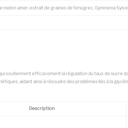
 de melon amer, extrait de graines de fenugrec, Gymnema Sylves
qui soutiennent efficacement la régulation du taux de sucre d
iques, aidant ainsi à résoudre des problèmes liés à la glycém
Description