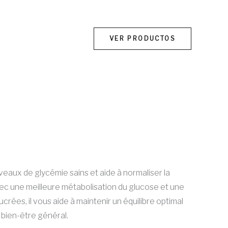
VER PRODUCTOS
El
precio
veaux de glycémie sains et aide à normaliser la
actual
vec une meilleure métabolisation du glucose et une
es:
crées, il vous aide à maintenir un équilibre optimal
€39.00.
 bien-être général.