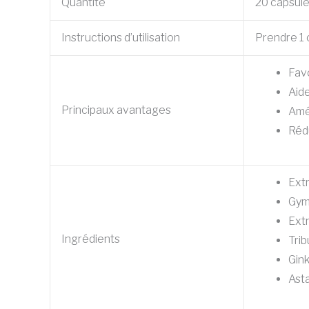
Quantité
20 capsul
Instructions d’utilisation
Prendre 1 
Favo
Aide
Principaux avantages
Amé
Rédu
Extr
Gym
Extr
Ingrédients
Trib
Gin
Ast