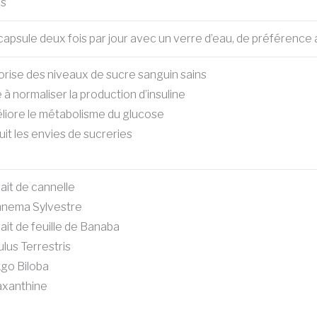
es
capsule deux fois par jour avec un verre d’eau, de préférence 
rise des niveaux de sucre sanguin sains
 à normaliser la production d’insuline
liore le métabolisme du glucose
it les envies de sucreries
ait de cannelle
nema Sylvestre
ait de feuille de Banaba
ulus Terrestris
kgo Biloba
axanthine