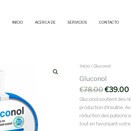
INICIO
ACERCA DE
SERVICIOS
CONTACTO
Inicio
/ Gluconol
Gluconol
El
€
78.00
€
39.00
precio
Gluconol soutient des ni
original
production d’insuline. A
era:
réduction des pulsions su
€78.00.
tout en favorisant votre