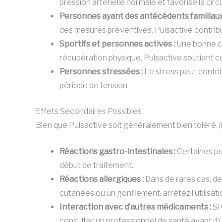
pression artérielle normale et favorise la circ
Personnes ayant des antécédents familiaux
des mesures préventives. Pulsactive contribue
Sportifs et personnes actives :
Une bonne ci
récupération physique. Pulsactive soutient c
Personnes stressées :
Le stress peut contrib
période de tension.
Effets Secondaires Possibles
Bien que Pulsactive soit généralement bien toléré, il
Réactions gastro-intestinales :
Certaines pe
début de traitement.
Réactions allergiques :
Dans de rares cas, de
cutanées ou un gonflement, arrêtez l’utilisat
Interaction avec d’autres médicaments :
Si 
consulter un professionnel de santé avant d’ut