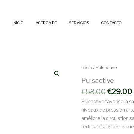
INICIO
ACERCA DE
SERVICIOS
CONTACTO
Inicio
/ Pulsactive
Pulsactive
El
€
58.00
€
29.00
precio
Pulsactive favorise la s
original
niveaux de pression arté
era:
améliore la circulation 
€58.00.
réduisant ainsi les risqu