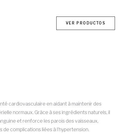
VER PRODUCTOS
El
precio
anté cardiovasculaire en aidant à maintenir des
actual
rielle normaux. Grâce à ses ingrédients naturels, il
es:
sanguine et renforce les parois des vaisseaux,
€29.00.
es de complications liées à l’hypertension.