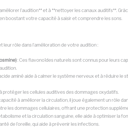
améliorer l’audition** et à **nettoyer les canaux auditifs**. G
ut en boostant votre capacité à saisir et comprendre les sons.
leur rôle dans l’amélioration de votre audition :
iosmine)
: Ces flavonoïdes naturels sont connus pour leurs cap
audition.
acide aminé aide à calmer le système nerveux et à réduire le st
 à protéger les cellules auditives des dommages oxydatifs.
apacité à améliorer la circulation, il joue également un rôle d
ontre les dommages cellulaires, offrant une protection suppléme
tabolisme et la circulation sanguine, elle aide à optimiser la fon
nté de l’oreille, qui aide à prévenir les infections.