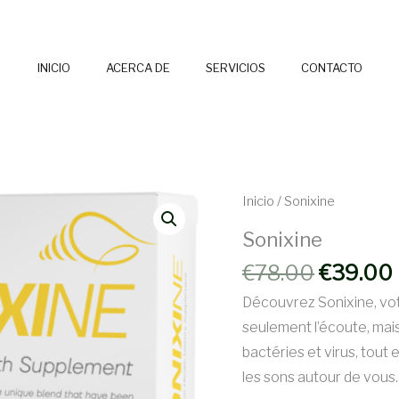
INICIO
ACERCA DE
SERVICIOS
CONTACTO
Inicio
/ Sonixine
Sonixine
El
€
78.00
€
39.00
precio
Découvrez Sonixine, votr
original
seulement l’écoute, mais
era:
bactéries et virus, tout
€78.00.
les sons autour de vous.