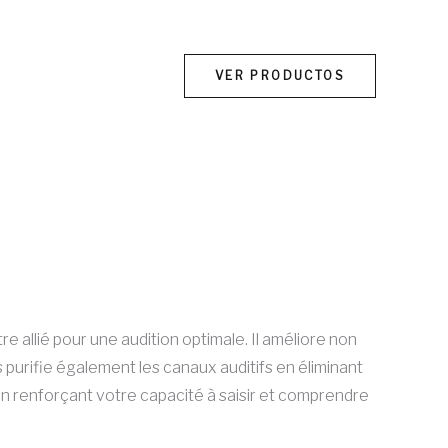
VER PRODUCTOS
El
precio
e allié pour une audition optimale. Il améliore non
actual
 purifie également les canaux auditifs en éliminant
es:
 en renforçant votre capacité à saisir et comprendre
€39.00.